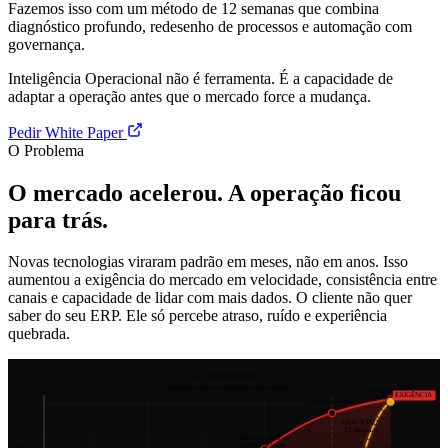
Fazemos isso com um método de 12 semanas que combina
diagnóstico profundo, redesenho de processos e automação com
governança.
Inteligência Operacional não é ferramenta. É a capacidade de
adaptar a operação antes que o mercado force a mudança.
Pedir White Paper
O Problema
O mercado acelerou. A operação ficou
para trás.
Novas tecnologias viraram padrão em meses, não em anos. Isso
aumentou a exigência do mercado em velocidade, consistência entre
canais e capacidade de lidar com mais dados. O cliente não quer
saber do seu ERP. Ele só percebe atraso, ruído e experiência
quebrada.
O GAP DE RIGIDEZ
O mercado acelera, a operação tenta respirar
Complexidade
EXIGÊNCIA
permanente
IA vira baseline
Ciclo VTA™
12 semanas
Dados explodem,
contexto some