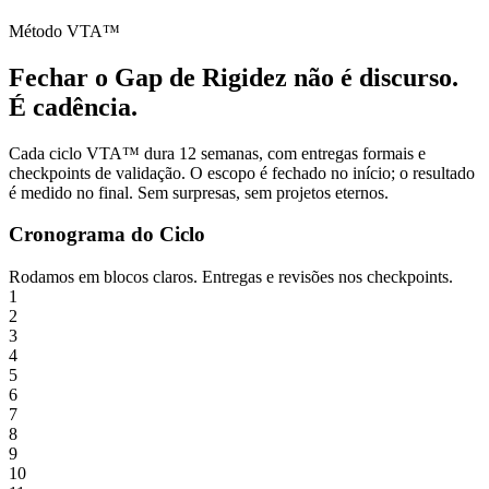
Método VTA™
Fechar o Gap de Rigidez não é discurso.
É cadência.
Cada ciclo VTA™ dura 12 semanas, com entregas formais e
checkpoints de validação. O escopo é fechado no início; o resultado
é medido no final. Sem surpresas, sem projetos eternos.
Cronograma do Ciclo
Rodamos em blocos claros. Entregas e revisões nos checkpoints.
1
2
3
4
5
6
7
8
9
10