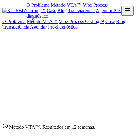
O Problema
Método VTA™
Vibe Process
Coding™
Case
Blog
Transparência
Agendar Pré-
diagnóstico
O Problema
Método VTA™
Vibe Process Coding™
Case
Blog
Transparência
Agendar Pré-diagnóstico
Método VTA™. Resultados em 12 semanas.