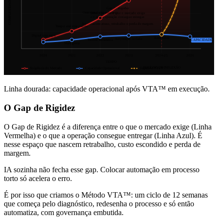
COMPLEXIDADE
Gap de Rigidez
Omnicanal vira cobrança
Diferença entre o que o mercado exige
e o que a operação consegue entregar.
Aqui nascem atraso, retrabalho e perda de margem.
Tempo real vira padrão
Digital vira regra
Remendos
Automação isolada
Trocou ferramenta
CAPACIDADE
Mais gente
2020
2021
2022
2023
2024-25
2026
TEMPO
PERÍODO DE INFLEXÃO
Exigência do Mercado
Capacidade Operacional
Trajetória VTA™
Linha dourada: capacidade operacional após VTA™ em execução.
O Gap de Rigidez
O Gap de Rigidez é a diferença entre o que o mercado exige (Linha
Vermelha) e o que a operação consegue entregar (Linha Azul). É
nesse espaço que nascem retrabalho, custo escondido e perda de
margem.
IA sozinha não fecha esse gap. Colocar automação em processo
torto só acelera o erro.
É por isso que criamos o Método VTA™: um ciclo de 12 semanas
que começa pelo diagnóstico, redesenha o processo e só então
automatiza, com governança embutida.