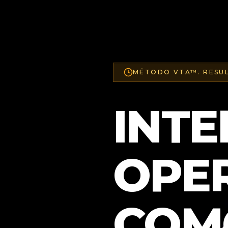
MÉTODO VTA™. RESUL
INTE
OPE
COMO