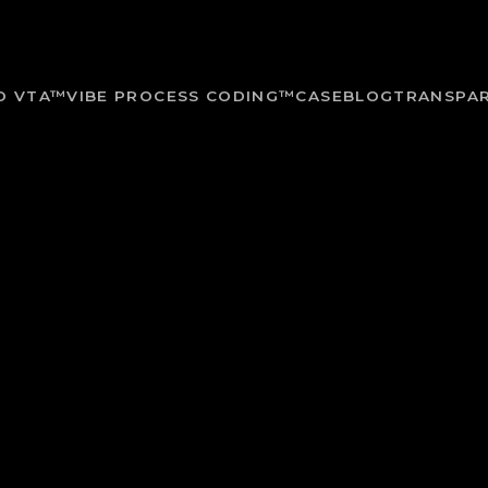
O VTA™
VIBE PROCESS CODING™
CASE
BLOG
TRANSPAR