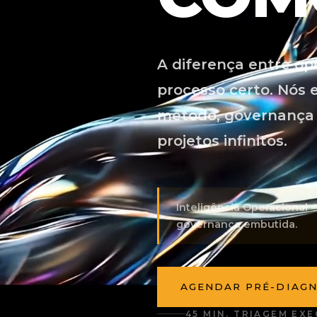
A diferença entre ope
processo certo. Nós
método, governança 
projetos infinitos.
Inteligência Operacional
governança embutida.
AGENDAR PRÉ-DIAG
45 MIN. TRIAGEM EX