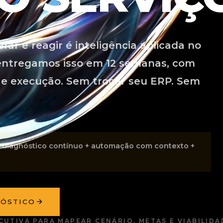
rar e reagir é inteligência aplicada no
 entregamos isso em 12 semanas, com
e execução. Sem trocar seu ERP. Sem
 = diagnóstico contínuo + automação com contexto +
NÓSTICO
ECUTIVA PARA MAPEAR CENÁRIO, METAS E VIABILIDA