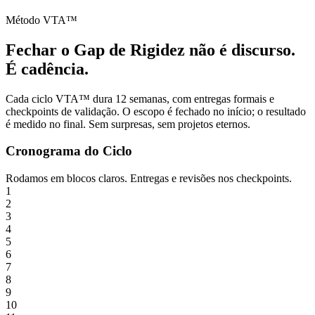
Método VTA™
Fechar o Gap de Rigidez não é discurso.
É cadência.
Cada ciclo VTA™ dura 12 semanas, com entregas formais e
checkpoints de validação. O escopo é fechado no início; o resultado
é medido no final. Sem surpresas, sem projetos eternos.
Cronograma do Ciclo
Rodamos em blocos claros. Entregas e revisões nos checkpoints.
1
2
3
4
5
6
7
8
9
10