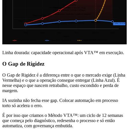
COMPLEXIDADE
Gap de Rigidez
Omnicanal vira cobrança
Diferença entre o que o mercado exige
e o que a operação consegue entregar.
Aqui nascem atraso, retrabalho e perda de margem.
Tempo real vira padrão
Digital vira regra
Remendos
Automação isolada
Trocou ferramenta
CAPACIDADE
Mais gente
2020
2021
2022
2023
2024-25
2026
TEMPO
PERÍODO DE INFLEXÃO
Exigência do Mercado
Capacidade Operacional
Trajetória VTA™
Linha dourada: capacidade operacional após VTA™ em execução.
O Gap de Rigidez
O Gap de Rigidez é a diferença entre o que o mercado exige (Linha
Vermelha) e o que a operação consegue entregar (Linha Azul). É
nesse espaço que nascem retrabalho, custo escondido e perda de
margem.
IA sozinha não fecha esse gap. Colocar automação em processo
torto só acelera o erro.
É por isso que criamos o Método VTA™: um ciclo de 12 semanas
que começa pelo diagnóstico, redesenha o processo e só então
automatiza, com governança embutida.