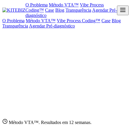
O Problema
Método VTA™
Vibe Process
Coding™
Case
Blog
Transparência
Agendar Pré-
diagnóstico
O Problema
Método VTA™
Vibe Process Coding™
Case
Blog
Transparência
Agendar Pré-diagnóstico
Método VTA™. Resultados em 12 semanas.