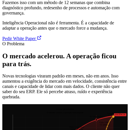
Fazemos isso com um método de 12 semanas que combina
diagnóstico profundo, redesenho de processos e automação com
governança.
Inteligência Operacional não é ferramenta. É a capacidade de
adaptar a operação antes que o mercado force a mudança.
Pedir White Paper
O Problema
O mercado acelerou. A operação ficou
para trás.
Novas tecnologias viraram padrão em meses, não em anos. Isso
aumentou a exigência do mercado em velocidade, consistência entre
canais e capacidade de lidar com mais dados. O cliente não quer
saber do seu ERP. Ele só percebe atraso, ruído e experiência
quebrada.
O GAP DE RIGIDEZ
O mercado acelera, a operação tenta respirar
Complexidade
EXIGÊNCIA
permanente
IA vira baseline
Ciclo VTA™
12 semanas
Dados explodem,
contexto some