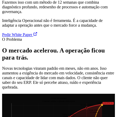
Fazemos isso com um método de 12 semanas que combina
diagnóstico profundo, redesenho de processos e automação com
governança.
Inteligência Operacional não é ferramenta. É a capacidade de
adaptar a operação antes que o mercado force a mudança.
Pedir White Paper
O Problema
O mercado acelerou. A operação ficou
para trás.
Novas tecnologias viraram padrão em meses, não em anos. Isso
aumentou a exigência do mercado em velocidade, consistência entre
canais e capacidade de lidar com mais dados. O cliente não quer
saber do seu ERP. Ele só percebe atraso, ruído e experiência
quebrada.
O GAP DE RIGIDEZ
O mercado acelera, a operação tenta respirar
Complexidade
EXIGÊNCIA
permanente
IA vira baseline
Ciclo VTA™
12 semanas
Dados explodem,
contexto some