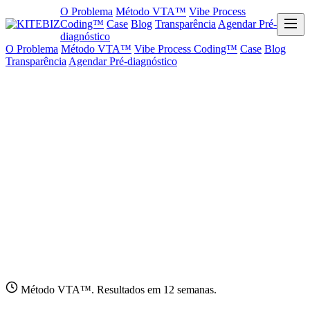
O Problema
Método VTA™
Vibe Process
Coding™
Case
Blog
Transparência
Agendar Pré-
diagnóstico
O Problema
Método VTA™
Vibe Process Coding™
Case
Blog
Transparência
Agendar Pré-diagnóstico
Método VTA™. Resultados em 12 semanas.