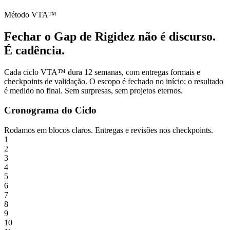
Método VTA™
Fechar o Gap de Rigidez não é discurso.
É cadência.
Cada ciclo VTA™ dura 12 semanas, com entregas formais e
checkpoints de validação. O escopo é fechado no início; o resultado
é medido no final. Sem surpresas, sem projetos eternos.
Cronograma do Ciclo
Rodamos em blocos claros. Entregas e revisões nos checkpoints.
1
2
3
4
5
6
7
8
9
10