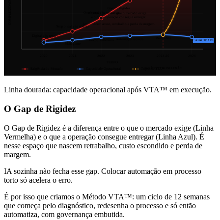
COMPLEXIDADE
Gap de Rigidez
Omnicanal vira cobrança
Diferença entre o que o mercado exige
e o que a operação consegue entregar.
Aqui nascem atraso, retrabalho e perda de margem.
Tempo real vira padrão
Digital vira regra
Remendos
Automação isolada
Trocou ferramenta
CAPACIDADE
Mais gente
2020
2021
2022
2023
2024-25
2026
TEMPO
PERÍODO DE INFLEXÃO
Exigência do Mercado
Capacidade Operacional
Trajetória VTA™
Linha dourada: capacidade operacional após VTA™ em execução.
O Gap de Rigidez
O Gap de Rigidez é a diferença entre o que o mercado exige (Linha
Vermelha) e o que a operação consegue entregar (Linha Azul). É
nesse espaço que nascem retrabalho, custo escondido e perda de
margem.
IA sozinha não fecha esse gap. Colocar automação em processo
torto só acelera o erro.
É por isso que criamos o Método VTA™: um ciclo de 12 semanas
que começa pelo diagnóstico, redesenha o processo e só então
automatiza, com governança embutida.