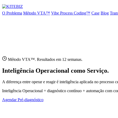
O Problema
Método VTA™
Vibe Process Coding™
Case
Blog
Tran
Método VTA™. Resultados em 12 semanas.
Inteligência Operacional como Serviço.
A diferença entre operar e reagir é inteligência aplicada no process
Inteligência Operacional = diagnóstico contínuo + automação com co
Agendar Pré-diagnóstico