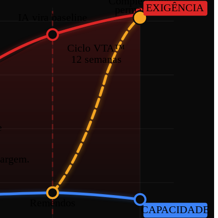
Complexidade
EXIGÊNCIA
permanente
IA vira baseline
Ciclo VTA™
12 semanas
e
.
margem.
Remendos
CAPACIDADE