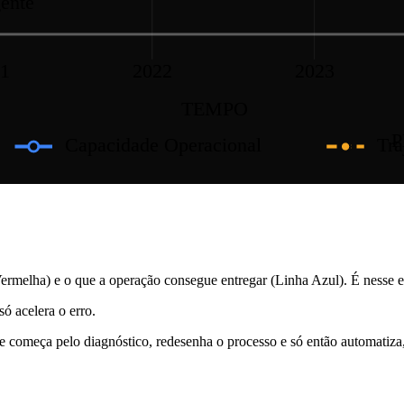
ente
1
2022
2023
TEMPO
P
Capacidade Operacional
Tr
ermelha) e o que a operação consegue entregar (Linha Azul). É nesse 
ó acelera o erro.
começa pelo diagnóstico, redesenha o processo e só então automatiz