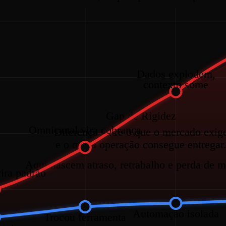
Dados explodem,
contexto some
Gap de Rigidez
Omnicanal vira cobrança
Diferença entre o que o mercado exig
e o que a operação consegue entregar
Aqui nascem atraso, retrabalho e perda de 
ira padrão
Automação isolada
Trocou ferramenta