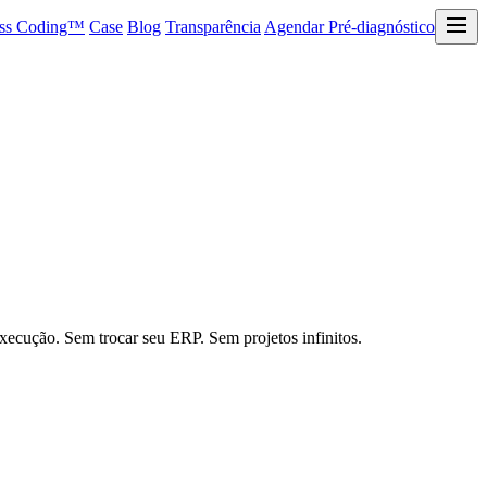
ess Coding™
Case
Blog
Transparência
Agendar Pré-diagnóstico
xecução. Sem trocar seu ERP. Sem projetos infinitos.