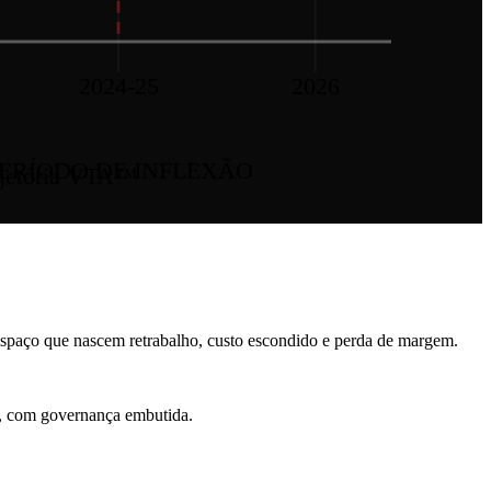
2024-25
2026
ERÍODO DE INFLEXÃO
ajetória VTA™
espaço que nascem retrabalho, custo escondido e perda de margem.
a, com governança embutida.