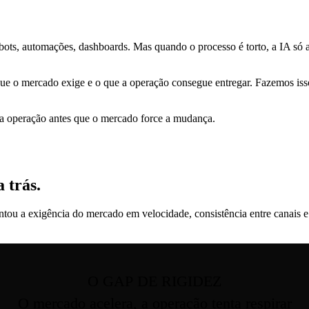
, automações, dashboards. Mas quando o processo é torto, a IA só acel
 que o mercado exige e o que a operação consegue entregar. Fazemos 
r a operação antes que o mercado force a mudança.
 trás.
ou a exigência do mercado em velocidade, consistência entre canais e 
O GAP DE RIGIDEZ
O mercado acelera, a operação tenta respirar