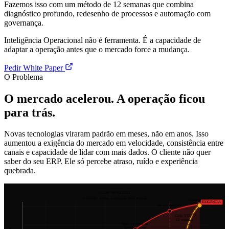
Fazemos isso com um método de 12 semanas que combina
diagnóstico profundo, redesenho de processos e automação com
governança.
Inteligência Operacional não é ferramenta. É a capacidade de
adaptar a operação antes que o mercado force a mudança.
Pedir White Paper
O Problema
O mercado acelerou. A operação ficou
para trás.
Novas tecnologias viraram padrão em meses, não em anos. Isso
aumentou a exigência do mercado em velocidade, consistência entre
canais e capacidade de lidar com mais dados. O cliente não quer
saber do seu ERP. Ele só percebe atraso, ruído e experiência
quebrada.
O GAP DE RIGIDEZ
O mercado acelera, a operação tenta respirar
Complexidade
EXIGÊNCIA
permanente
IA vira baseline
Ciclo VTA™
12 semanas
Dados explodem,
contexto some