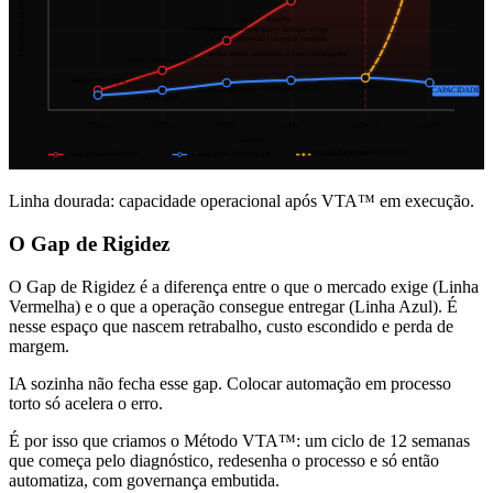
COMPLEXIDADE
Gap de Rigidez
Omnicanal vira cobrança
Diferença entre o que o mercado exige
e o que a operação consegue entregar.
Aqui nascem atraso, retrabalho e perda de margem.
Tempo real vira padrão
Digital vira regra
Remendos
Automação isolada
Trocou ferramenta
CAPACIDADE
Mais gente
2020
2021
2022
2023
2024-25
2026
TEMPO
PERÍODO DE INFLEXÃO
Exigência do Mercado
Capacidade Operacional
Trajetória VTA™
Linha dourada: capacidade operacional após VTA™ em execução.
O Gap de Rigidez
O Gap de Rigidez é a diferença entre o que o mercado exige (Linha
Vermelha) e o que a operação consegue entregar (Linha Azul). É
nesse espaço que nascem retrabalho, custo escondido e perda de
margem.
IA sozinha não fecha esse gap. Colocar automação em processo
torto só acelera o erro.
É por isso que criamos o Método VTA™: um ciclo de 12 semanas
que começa pelo diagnóstico, redesenha o processo e só então
automatiza, com governança embutida.