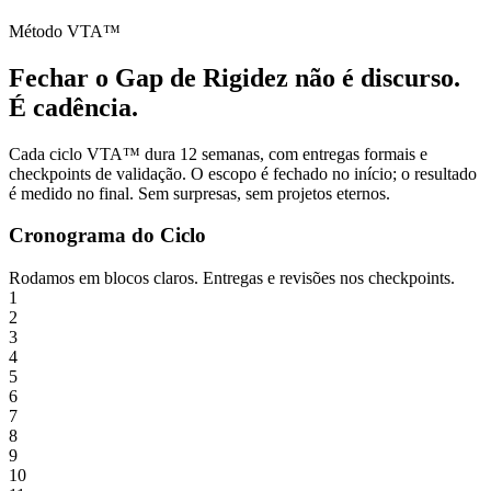
Método VTA™
Fechar o Gap de Rigidez não é discurso.
É cadência.
Cada ciclo VTA™ dura 12 semanas, com entregas formais e
checkpoints de validação. O escopo é fechado no início; o resultado
é medido no final. Sem surpresas, sem projetos eternos.
Cronograma do Ciclo
Rodamos em blocos claros. Entregas e revisões nos checkpoints.
1
2
3
4
5
6
7
8
9
10